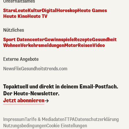
Unterhaltsames
Stars
Leute
Kultur
Digital
Horoskop
Heute Games
Heute Kino
Heute TV
Nützliches
Sport Datencenter
Gewinnspiele
Rezepte
Gesundheit
Wohnen
Verkehrsmeldungen
Motor
Reisen
Video
Externe Angebote
NewsFlix
Gesundheitstrends.com
Topaktuell und direkt in deinem Email-Postfach.
Der Heute-Newsletter.
Jetzt abonnieren
Impressum
Tarife & Mediadaten
TTPA
Datenschutzerklärung
Nutzungsbedingungen
Cookie Einstellungen