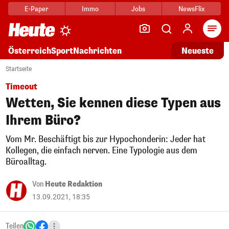
E-Paper
Immo
Jobs
NewsFlix
Arti
Österreich
Sport
Nachrichten
Neueste
Startseite
Timeout
Wetten, Sie kennen diese Typen aus
Ihrem Büro?
Vom Mr. Beschäftigt bis zur Hypochonderin: Jeder hat
Kollegen, die einfach nerven. Eine Typologie aus dem
Büroalltag.
Von
Heute Redaktion
13.09.2021, 18:35
Teilen