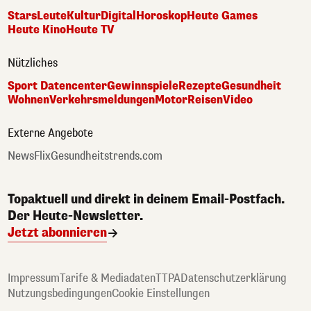
Stars
Leute
Kultur
Digital
Horoskop
Heute Games
Heute Kino
Heute TV
Nützliches
Sport Datencenter
Gewinnspiele
Rezepte
Gesundheit
Wohnen
Verkehrsmeldungen
Motor
Reisen
Video
Externe Angebote
NewsFlix
Gesundheitstrends.com
Topaktuell und direkt in deinem Email-Postfach.
Der Heute-Newsletter.
Jetzt abonnieren
Impressum
Tarife & Mediadaten
TTPA
Datenschutzerklärung
Nutzungsbedingungen
Cookie Einstellungen