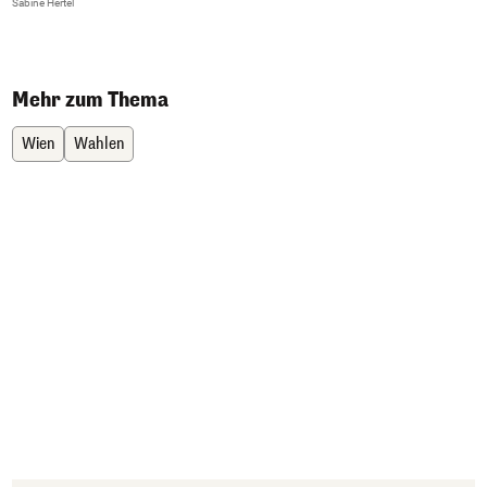
Sabine Hertel
3
Sa
Mehr zum Thema
Wien
Wahlen