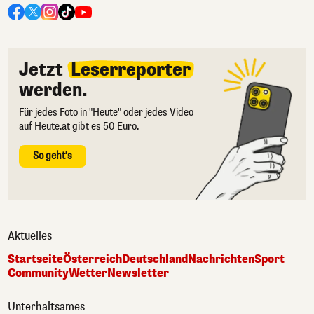
Jetzt
Leserreporter
werden.
Für jedes Foto in "Heute" oder jedes Video
auf Heute.at gibt es 50 Euro.
So geht's
Aktuelles
Startseite
Österreich
Deutschland
Nachrichten
Sport
Community
Wetter
Newsletter
Unterhaltsames