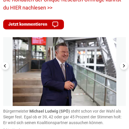
du HIER nachlesen >>
Jetzt kommentieren
1/6
Bürgermeister
Michael Ludwig (SPÖ)
steht schon vor der Wahl als
V
hr
Sieger fest. Egal ob er 39, 42 oder gar 45 Prozent der Stimmen holt:
P
Er wird sich seinen Koalitionspartner aussuchen können.
R
f