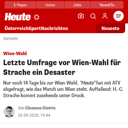
E-Paper
Immo
Jobs
NewsFlix
Arti
Österreich
Sport
Nachrichten
Neueste
Startseite
Wien-Wahl
Letzte Umfrage vor Wien-Wahl für
Strache ein Desaster
Nur noch 14 Tage bis zur Wien-Wahl.
"Heute"
hat mit ATV
abgefragt, wie das Match um Wien steht. Auffallend: H.-C.
Strache kommt zusehends unter Druck.
Von
Clemens Oistric
26.09.2020, 19:44