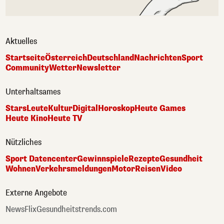
Aktuelles
Startseite
Österreich
Deutschland
Nachrichten
Sport
Community
Wetter
Newsletter
Unterhaltsames
Stars
Leute
Kultur
Digital
Horoskop
Heute Games
Heute Kino
Heute TV
Nützliches
Sport Datencenter
Gewinnspiele
Rezepte
Gesundheit
Wohnen
Verkehrsmeldungen
Motor
Reisen
Video
Externe Angebote
NewsFlix
Gesundheitstrends.com