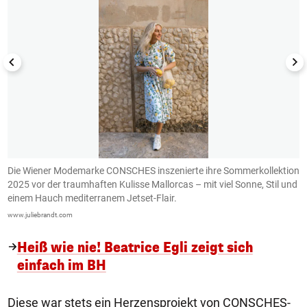
on
Die Wiener Modemarke CONSCHES inszenierte ihre Sommerkollektion
D
nd
2025 vor der traumhaften Kulisse Mallorcas – mit viel Sonne, Stil und
2
einem Hauch mediterranem Jetset-Flair.
e
www.juliebrandt.com
ww
Heiß wie nie! Beatrice Egli zeigt sich
einfach im BH
Diese war stets ein Herzensprojekt von CONSCHES-