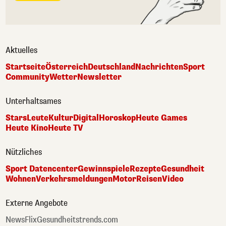
Aktuelles
Startseite
Österreich
Deutschland
Nachrichten
Sport
Community
Wetter
Newsletter
Unterhaltsames
Stars
Leute
Kultur
Digital
Horoskop
Heute Games
Heute Kino
Heute TV
Nützliches
Sport Datencenter
Gewinnspiele
Rezepte
Gesundheit
Wohnen
Verkehrsmeldungen
Motor
Reisen
Video
Externe Angebote
NewsFlix
Gesundheitstrends.com