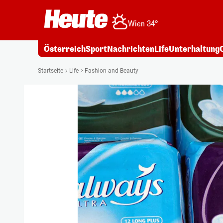
Wien 34°
Österreich
Sport
Nachrichten
Life
Unterhaltung
Startseite
Life
Fashion and Beauty