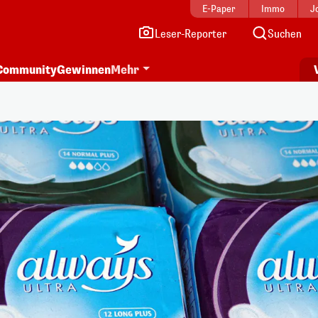
E-Paper
Immo
J
Leser-Reporter
Suchen
Community
Gewinnen
Mehr