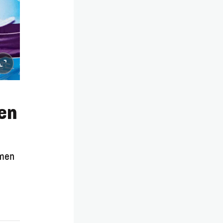
en
hmen