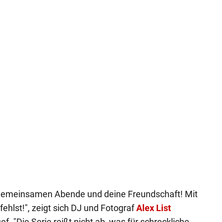
 gemeinsamen Abende und deine Freundschaft! Mit
fehlst!", zeigt sich DJ und Fotograf
Alex List
ef. "Die Serie reißt nicht ab, was für schreckliche