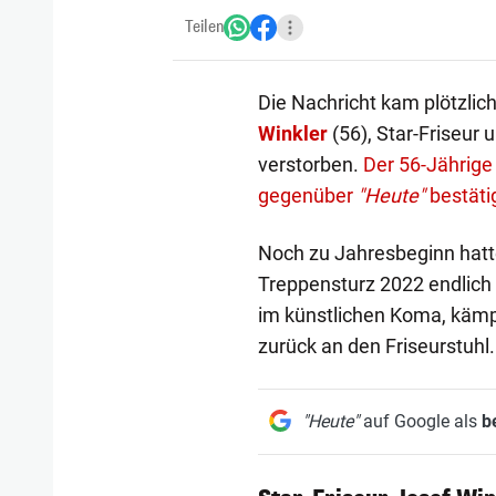
Teilen
Die Nachricht kam plötzlic
Winkler
(56), Star-Friseur 
verstorben.
Der 56-Jährige 
gegenüber
"Heute"
bestäti
Noch zu Jahresbeginn hatt
Treppensturz 2022 endlich
im künstlichen Koma, kämpf
zurück an den Friseurstuhl.
"Heute"
auf Google als
b
1/5