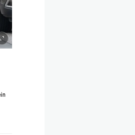
r
ein