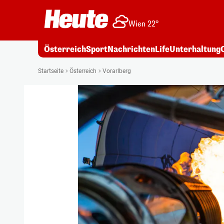
Wien 22°
Österreich
Sport
Nachrichten
Life
Unterhaltung
Startseite
Österreich
Vorarlberg