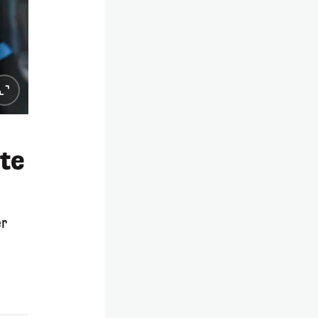
te
er