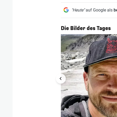
"Heute"
auf Google als
b
1/54
Die Bilder des Tages