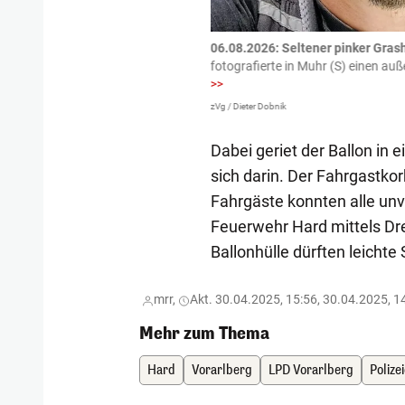
tzte.
Zu einem tragischen
06.08.2026: Seltener pinker Grash
igen gekommen.
Bei einem Frontal-
fotografierte in Muhr (S) einen a
>>
zVg / Dieter Dobnik
Dabei geriet der Ballon in
sich darin. Der Fahrgastkor
Fahrgäste konnten alle unv
Feuerwehr Hard mittels Dre
Ballonhülle dürften leicht
mrr,
Akt. 30.04.2025, 15:56, 30.04.2025, 1
Mehr zum Thema
Hard
Vorarlberg
LPD Vorarlberg
Polize