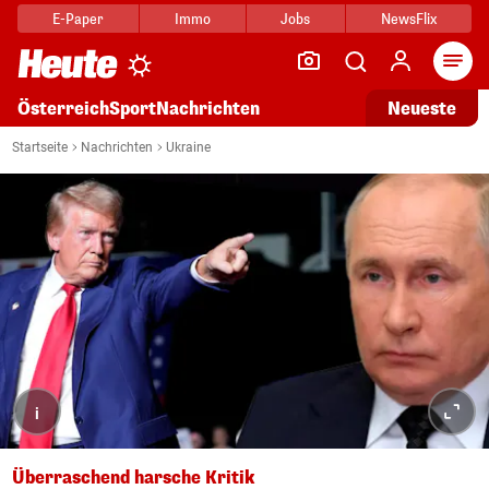
E-Paper
Immo
Jobs
NewsFlix
Arti
Österreich
Sport
Nachrichten
Neueste
Startseite
Nachrichten
Ukraine
i
Überraschend harsche Kritik