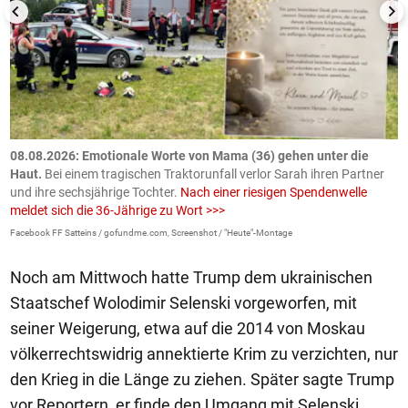
m
08.08.2026: Emotionale Worte von Mama (36) gehen unter die
0
Haut.
Bei einem tragischen Traktorunfall verlor Sarah ihren Partner
B
und ihre sechsjährige Tochter.
Nach einer riesigen Spendenwelle
S
meldet sich die 36-Jährige zu Wort >>>
La
Facebook FF Satteins / gofundme.com, Screenshot / "Heute"-Montage
Noch am Mittwoch hatte Trump dem ukrainischen
Staatschef Wolodimir Selenski vorgeworfen, mit
seiner Weigerung, etwa auf die 2014 von Moskau
völkerrechtswidrig annektierte Krim zu verzichten, nur
den Krieg in die Länge zu ziehen. Später sagte Trump
vor Reportern, er finde den Umgang mit Selenski