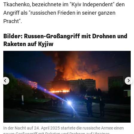
Tkachenko, bezeichnete im "Kyiv Independent" den
Angriff als "russischen Frieden in seiner ganzen
Pracht".
Bilder: Russen-Großangriff mit Drohnen und
1/39
Raketen auf Kyjiw
In der Nacht auf 24. April 2025 startete die russische Armee einen
E
neuen Großangriff mit Raketen und Drohnen auf Ukraines