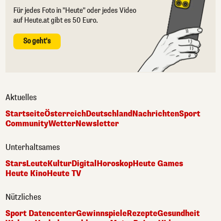
Für jedes Foto in "Heute" oder jedes Video
auf Heute.at gibt es 50 Euro.
So geht's
Aktuelles
Startseite
Österreich
Deutschland
Nachrichten
Sport
Community
Wetter
Newsletter
Unterhaltsames
Stars
Leute
Kultur
Digital
Horoskop
Heute Games
Heute Kino
Heute TV
Nützliches
Sport Datencenter
Gewinnspiele
Rezepte
Gesundheit