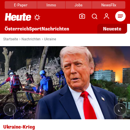
E-Paper
Immo
Jobs
NewsFlix
Arti
Österreich
Sport
Nachrichten
Neueste
Startseite
Nachrichten
Ukraine
i
Ukraine-Krieg