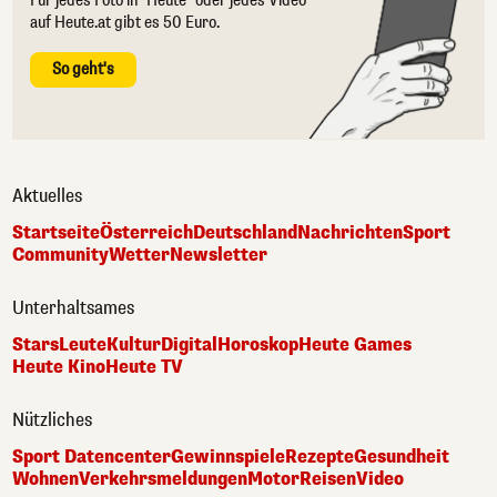
Für jedes Foto in "Heute" oder jedes Video
auf Heute.at gibt es 50 Euro.
So geht's
Aktuelles
Startseite
Österreich
Deutschland
Nachrichten
Sport
Community
Wetter
Newsletter
Unterhaltsames
Stars
Leute
Kultur
Digital
Horoskop
Heute Games
Heute Kino
Heute TV
Nützliches
Sport Datencenter
Gewinnspiele
Rezepte
Gesundheit
Wohnen
Verkehrsmeldungen
Motor
Reisen
Video