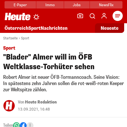
E-Paper
Immo
Jobs
NewsFlix
Arti
Österreich
Sport
Nachrichten
Neueste
Startseite
Sport
Sport
"Blader" Almer will im ÖFB
Weltklasse-Torhüter sehen
Robert Almer ist neuer ÖFB-Tormanncoach. Seine Vision:
In spätestens zehn Jahren sollen die rot-weiß-roten Keeper
zur Weltspitze zählen.
Von
Heute Redaktion
13.09.2021, 16:48
Teilen