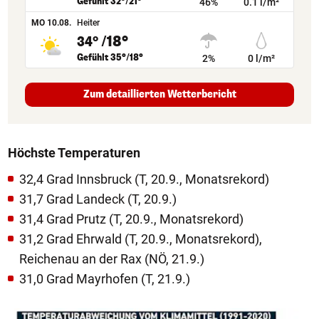
Gefühlt 32°/21°
46%
0.1 l/m²
MO 10.08.
Heiter
/18°
34°
Gefühlt 35°/18°
2%
0 l/m²
Zum detaillierten Wetterbericht
Höchste Temperaturen
32,4 Grad Innsbruck (T, 20.9., Monatsrekord)
31,7 Grad Landeck (T, 20.9.)
31,4 Grad Prutz (T, 20.9., Monatsrekord)
31,2 Grad Ehrwald (T, 20.9., Monatsrekord),
Reichenau an der Rax (NÖ, 21.9.)
31,0 Grad Mayrhofen (T, 21.9.)
1/3