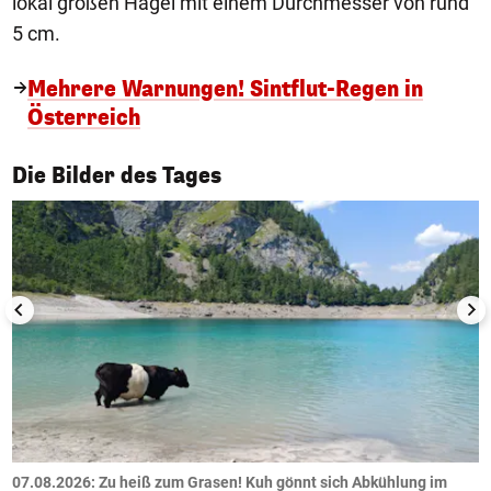
lokal großen Hagel mit einem Durchmesser von rund
5 cm.
Mehrere Warnungen! Sintflut-Regen in
Österreich
1/50
Die Bilder des Tages
ch
07.08.2026: Zu heiß zum Grasen! Kuh gönnt sich Abkühlung im
0