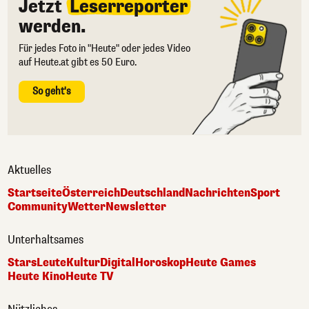
Jetzt
Leserreporter
werden.
Für jedes Foto in "Heute" oder jedes Video
auf Heute.at gibt es 50 Euro.
So geht's
Aktuelles
Startseite
Österreich
Deutschland
Nachrichten
Sport
Community
Wetter
Newsletter
Unterhaltsames
Stars
Leute
Kultur
Digital
Horoskop
Heute Games
Heute Kino
Heute TV