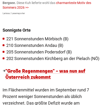
Bergsee.
Diese Kuh lieferte wohl das
charmanteste Motiv des
S
Sommers 2026 >>
a
>
Larissa / Leserreporter
zV
Sonnigste Orte
221 Sonnenstunden Mörbisch (B)
210 Sonnenstunden Andau (B)
205 Sonnenstunden Podersdorf (B)
202 Sonnenstunden Kirchberg an der Pielach (NÖ)
"Große Regenmengen" – was nun auf
Österreich zukommt
Im Flächenmittel wurden im September rund 7
Prozent weniger Sonnenstunden als üblich
verzeichnet. Das größte Defizit wurde am