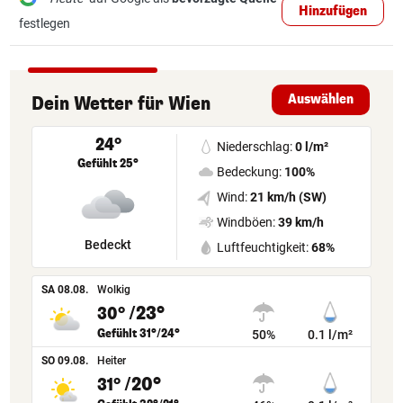
Hinzufügen
festlegen
Auswählen
Dein Wetter
für
Wien
24°
Niederschlag:
0 l/m²
Gefühlt 25°
Bedeckung:
100%
Wind:
21 km/h (SW)
Windböen:
39 km/h
Bedeckt
Luftfeuchtigkeit:
68%
SA 08.08.
Wolkig
/23°
30°
Gefühlt 31°/24°
50%
0.1 l/m²
SO 09.08.
Heiter
/20°
31°