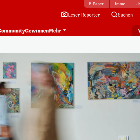
E-Paper
Immo
J
Leser-Reporter
Suchen
Community
Gewinnen
Mehr