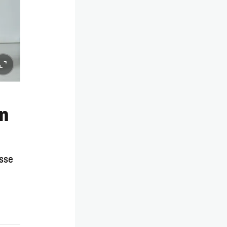
n
esse