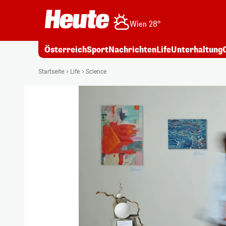
Wien 28°
Österreich
Sport
Nachrichten
Life
Unterhaltung
Startseite
Life
Science