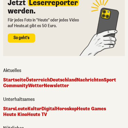
Jetzt
Leserreporter
werden.
Für jedes Foto in "Heute" oder jedes Video
auf Heute.at gibt es 50 Euro.
So geht's
Aktuelles
Startseite
Österreich
Deutschland
Nachrichten
Sport
Community
Wetter
Newsletter
Unterhaltsames
Stars
Leute
Kultur
Digital
Horoskop
Heute Games
Heute Kino
Heute TV