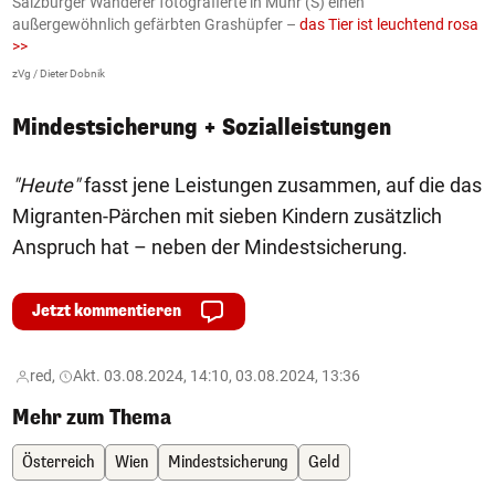
Salzburger Wanderer fotografierte in Muhr (S) einen
S
außergewöhnlich gefärbten Grashüpfer –
das Tier ist leuchtend rosa
U
>>
AP
zVg / Dieter Dobnik
Mindestsicherung + Sozialleistungen
"Heute"
fasst jene Leistungen zusammen, auf die das
Migranten-Pärchen mit sieben Kindern zusätzlich
Anspruch hat – neben der Mindestsicherung.
Jetzt kommentieren
red,
Akt. 03.08.2024, 14:10, 03.08.2024, 13:36
Mehr zum Thema
Österreich
Wien
Mindestsicherung
Geld