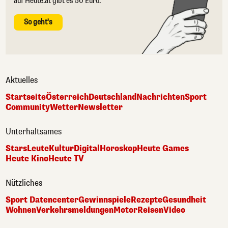
auf Heute.at gibt es 50 Euro.
So geht's
Aktuelles
Startseite
Österreich
Deutschland
Nachrichten
Sport
Community
Wetter
Newsletter
Unterhaltsames
Stars
Leute
Kultur
Digital
Horoskop
Heute Games
Heute Kino
Heute TV
Nützliches
Sport Datencenter
Gewinnspiele
Rezepte
Gesundheit
Wohnen
Verkehrsmeldungen
Motor
Reisen
Video