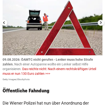
09.08.2026: ÖAMTC nicht gerufen - Lenker muss hohe Strafe
0
en
zahlen.
Nach einer Autopanne wollte ein Lenker selbst Hilfe
H
organisieren.
Das reichte nicht: Nach einem rechtskräftigen Urteil
u
muss er nun 130 Euro zahlen >>>
m
Getty Images/iStockphoto
Fa
Öffentliche Fahndung
Die Wiener Polizei hat nun über Anordnung der