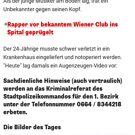
Als der junge Musiker am Boden lag, trat ein
Unbekannter gegen seinen Kopf.
Rapper vor bekanntem Wiener Club ins
Spital geprügelt
Der 24-Jährige musste schwer verletzt in ein
Krankenhaus eingeliefert und notoperiert werden.
"Heute" lag damals ein Augenzeugen-Video vor:
Sachdienliche Hinweise (auch vertraulich)
werden an das Kriminalreferat des
Stadtpolizeikommandos für den 1. Bezirk
unter der Telefonnummer 0664 / 8344218
erbeten.
1/50
Die Bilder des Tages