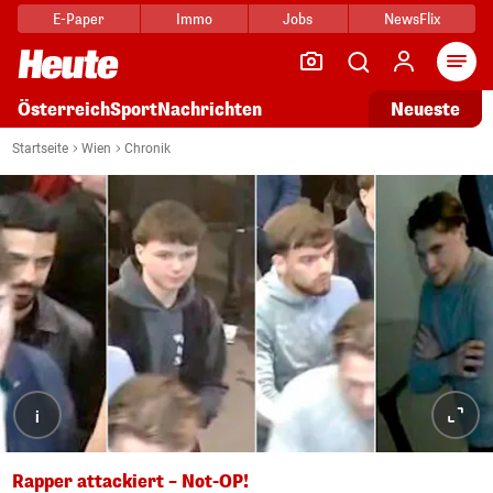
E-Paper
Immo
Jobs
NewsFlix
Arti
Österreich
Sport
Nachrichten
Neueste
Startseite
Wien
Chronik
i
Rapper attackiert – Not-OP!