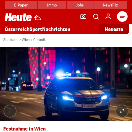
E-Paper
Immo
Jobs
NewsFlix
Arti
Österreich
Sport
Nachrichten
Neueste
Startseite
Wien
Chronik
i
Festnahme in Wien