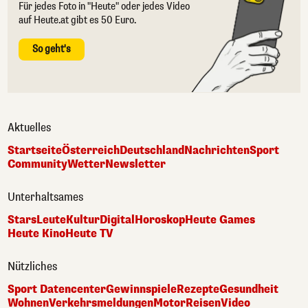
Für jedes Foto in "Heute" oder jedes Video
auf Heute.at gibt es 50 Euro.
So geht's
Aktuelles
Startseite
Österreich
Deutschland
Nachrichten
Sport
Community
Wetter
Newsletter
Unterhaltsames
Stars
Leute
Kultur
Digital
Horoskop
Heute Games
Heute Kino
Heute TV
Nützliches
Sport Datencenter
Gewinnspiele
Rezepte
Gesundheit
Wohnen
Verkehrsmeldungen
Motor
Reisen
Video