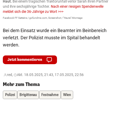
Haut.
Bei einem tragischen Traktorunfall verlor Sarah ihren Partner
B
und ihre sechsjährige Tochter.
Nach einer riesigen Spendenwelle
S
meldet sich die 36-Jährige zu Wort >>>
La
Facebook FF Satteins / gofundme.com, Screenshot / "Heute"-Montage
Bei dem Einsatz wurde ein Beamter im Beinbereich
verletzt. Der Polizist musste im Spital behandelt
werden.
Jetzt kommentieren
red,
Akt. 18.05.2025, 21:43, 17.05.2025, 22:56
Mehr zum Thema
Polizei
Brigittenau
Festnahme
Wien