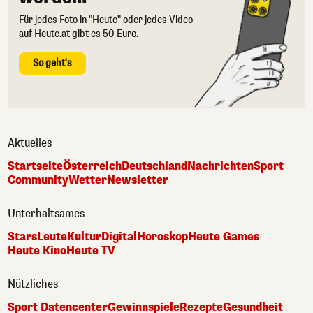
Für jedes Foto in "Heute" oder jedes Video
auf Heute.at gibt es 50 Euro.
So geht's
Aktuelles
Startseite
Österreich
Deutschland
Nachrichten
Sport
Community
Wetter
Newsletter
Unterhaltsames
Stars
Leute
Kultur
Digital
Horoskop
Heute Games
Heute Kino
Heute TV
Nützliches
Sport Datencenter
Gewinnspiele
Rezepte
Gesundheit