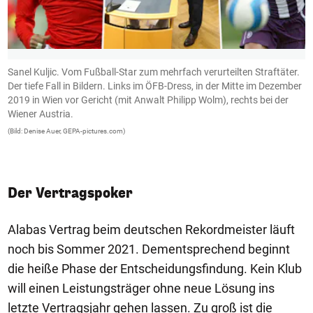
Sanel Kuljic. Vom Fußball-Star zum mehrfach verurteilten Straftäter.
K
Der tiefe Fall in Bildern. Links im ÖFB-Dress, in der Mitte im Dezember
e
2019 in Wien vor Gericht (mit Anwalt Philipp Wolm), rechts bei der
d
Wiener Austria.
A
b
(Bild: Denise Auer, GEPA-pictures.com)
T
(B
Der Vertragspoker
Alabas Vertrag beim deutschen Rekordmeister läuft
noch bis Sommer 2021. Dementsprechend beginnt
die heiße Phase der Entscheidungsfindung. Kein Klub
will einen Leistungsträger ohne neue Lösung ins
letzte Vertragsjahr gehen lassen. Zu groß ist die