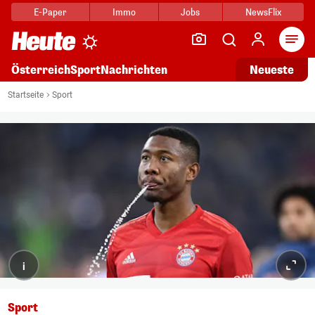
E-Paper
Immo
Jobs
NewsFlix
Arti
Österreich
Sport
Nachrichten
Neueste
Startseite
Sport
i
Sport