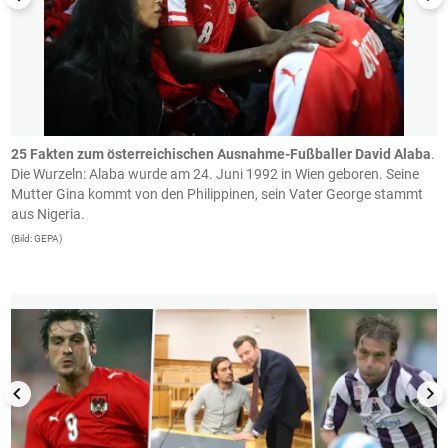
.
25 Fakten zum österreichischen Ausnahme-Fußballer David Alaba
.
D
Die Wurzeln: Alaba wurde am 24. Juni 1992 in Wien geboren. Seine
K
t:
Mutter Gina kommt von den Philippinen, sein Vater George stammt
A
aus Nigeria.
v
(Bild: GEPA)
(B
1/13