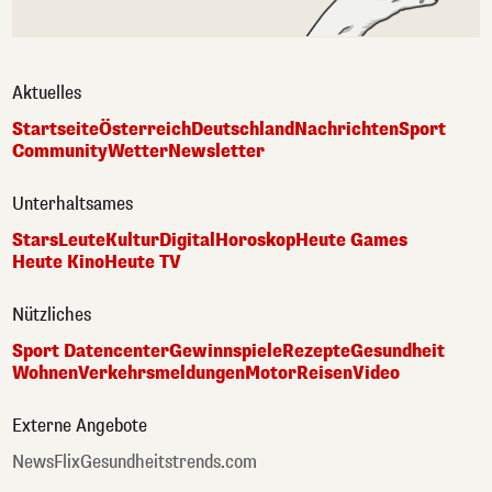
Aktuelles
Startseite
Österreich
Deutschland
Nachrichten
Sport
Community
Wetter
Newsletter
Unterhaltsames
Stars
Leute
Kultur
Digital
Horoskop
Heute Games
Heute Kino
Heute TV
Nützliches
Sport Datencenter
Gewinnspiele
Rezepte
Gesundheit
Wohnen
Verkehrsmeldungen
Motor
Reisen
Video
Externe Angebote
NewsFlix
Gesundheitstrends.com