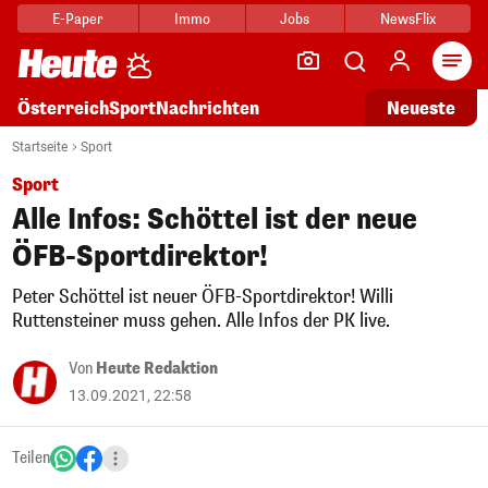
E-Paper
Immo
Jobs
NewsFlix
Arti
Österreich
Sport
Nachrichten
Neueste
Startseite
Sport
Sport
Alle Infos: Schöttel ist der neue
ÖFB-Sportdirektor!
Peter Schöttel ist neuer ÖFB-Sportdirektor! Willi
Ruttensteiner muss gehen. Alle Infos der PK live.
Von
Heute Redaktion
13.09.2021, 22:58
Teilen