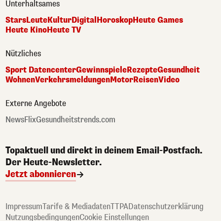
Unterhaltsames
Stars
Leute
Kultur
Digital
Horoskop
Heute Games
Heute Kino
Heute TV
Nützliches
Sport Datencenter
Gewinnspiele
Rezepte
Gesundheit
Wohnen
Verkehrsmeldungen
Motor
Reisen
Video
Externe Angebote
NewsFlix
Gesundheitstrends.com
Topaktuell und direkt in deinem Email-Postfach.
Der Heute-Newsletter.
Jetzt abonnieren
Impressum
Tarife & Mediadaten
TTPA
Datenschutzerklärung
Nutzungsbedingungen
Cookie Einstellungen