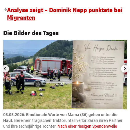
Analyse zeigt – Dominik Nepp punktete bei
Migranten
1/50
Die Bilder des Tages
m
08.08.2026: Emotionale Worte von Mama (36) gehen unter die
0
Haut.
Bei einem tragischen Traktorunfall verlor Sarah ihren Partner
B
und ihre sechsjährige Tochter.
Nach einer riesigen Spendenwelle
S