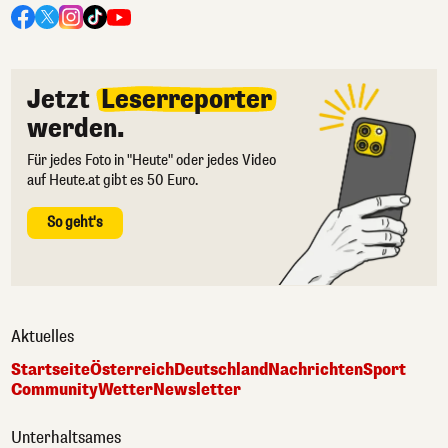
Jetzt
Leserreporter
werden.
Für jedes Foto in "Heute" oder jedes Video
auf Heute.at gibt es 50 Euro.
So geht's
Aktuelles
Startseite
Österreich
Deutschland
Nachrichten
Sport
Community
Wetter
Newsletter
Unterhaltsames