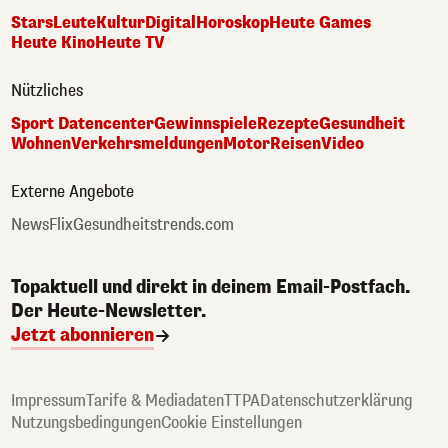
Stars
Leute
Kultur
Digital
Horoskop
Heute Games
Heute Kino
Heute TV
Nützliches
Sport Datencenter
Gewinnspiele
Rezepte
Gesundheit
Wohnen
Verkehrsmeldungen
Motor
Reisen
Video
Externe Angebote
NewsFlix
Gesundheitstrends.com
Topaktuell und direkt in deinem Email-Postfach.
Der Heute-Newsletter.
Jetzt abonnieren
Impressum
Tarife & Mediadaten
TTPA
Datenschutzerklärung
Nutzungsbedingungen
Cookie Einstellungen