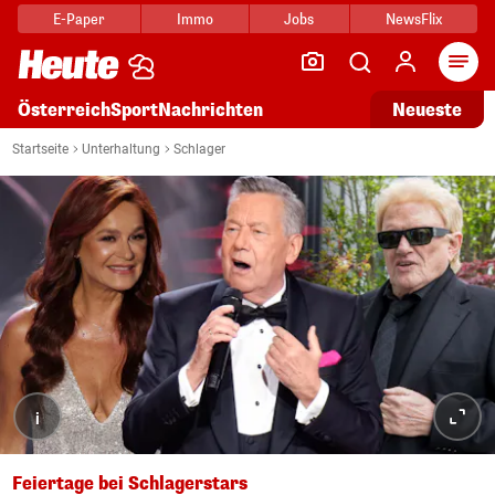
E-Paper
Immo
Jobs
NewsFlix
Arti
Österreich
Sport
Nachrichten
Neueste
Startseite
Unterhaltung
Schlager
i
Feiertage bei Schlagerstars