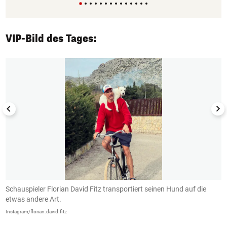
VIP-Bild des Tages:
1/50
Schauspieler Florian David Fitz transportiert seinen Hund auf die
D
etwas andere Art.
L
Instagram/florian.david.fitz
In