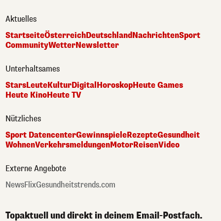
Aktuelles
Startseite
Österreich
Deutschland
Nachrichten
Sport
Community
Wetter
Newsletter
Unterhaltsames
Stars
Leute
Kultur
Digital
Horoskop
Heute Games
Heute Kino
Heute TV
Nützliches
Sport Datencenter
Gewinnspiele
Rezepte
Gesundheit
Wohnen
Verkehrsmeldungen
Motor
Reisen
Video
Externe Angebote
NewsFlix
Gesundheitstrends.com
Topaktuell und direkt in deinem Email-Postfach.