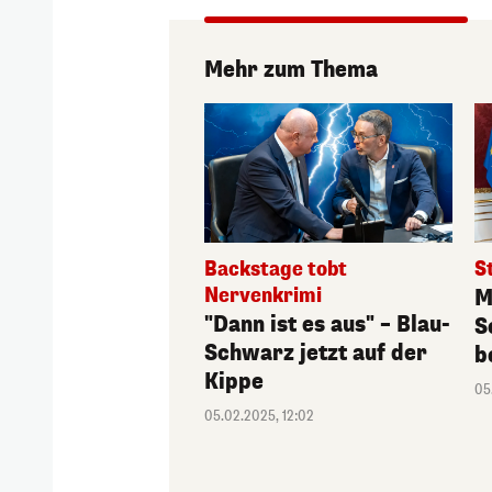
Mehr zum Thema
Backstage tobt
S
Nervenkrimi
M
"Dann ist es aus" – Blau-
S
Schwarz jetzt auf der
b
Kippe
05
05.02.2025, 12:02