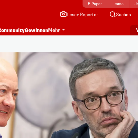
E-Paper
Immo
J
Leser-Reporter
Suchen
Community
Gewinnen
Mehr