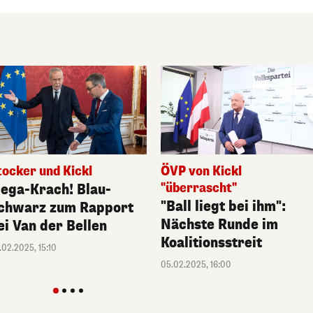
ÖVP von Kickl
tocker und Kickl
"überrascht"
ega-Krach! Blau-
"Ball liegt bei ihm":
chwarz zum Rapport
Nächste Runde im
ei Van der Bellen
Koalitionsstreit
.02.2025, 15:10
05.02.2025, 16:00