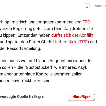
Kommen
ich optimistisch und entgegenkommend
von FPÖ
arzen Regierung gefeilt, am Dienstag drohten die
zu kippen. Entzunden haben
dürfte sich der Konflikt
und später den Partei-Chefs
Herbert Kickl (FPÖ)
und
der Ressortverteilung.
en nach zwar auf blaues Angebot hin sieben der
ollen – die "Gustostückerl" wie Inneres, Asyl,
n aber unter blaue Kontrolle kommen sollen.
ionen unverrückbar zu sein.
evorzugte Quelle
festlegen
Hinzufügen