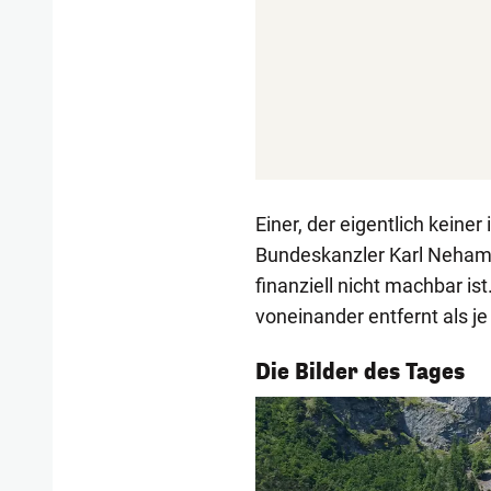
Einer, der eigentlich keiner 
Bundeskanzler Karl Neham
finanziell nicht machbar is
voneinander entfernt als je
1/55
Die Bilder des Tages