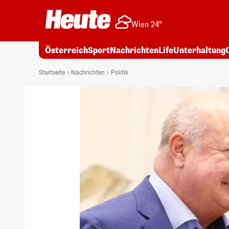
Wien 24°
Österreich
Sport
Nachrichten
Life
Unterhaltung
Startseite
Nachrichten
Politik