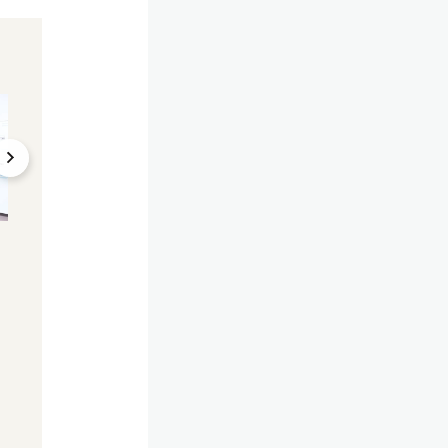
Verhandlungen
Koalitions-Krach
unterbrochen
"Kurswechsel" – d
Koalition an der Kippe?
sind Kickls Knallha
Jetzt spricht ÖVP-Chef
Forderungen
Klartext
05.02.2025, 13:39
04.02.2025, 20:02