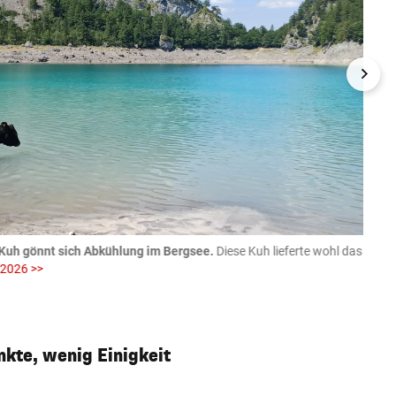
Kuh gönnt sich Abkühlung im Bergsee.
Diese Kuh lieferte wohl das
06.08
 2026 >>
fotog
>>
zVg / Di
kte, wenig Einigkeit