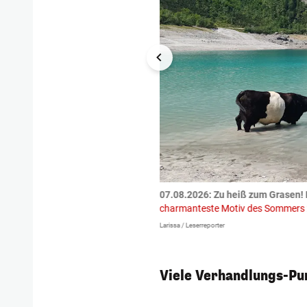
tzte.
Zu einem tragischen
07.08.2026: Zu heiß zum Grasen! 
igen gekommen.
Bei einem Frontal-
charmanteste Motiv des Sommers
Larissa / Leserreporter
Viele Verhandlungs-Pun