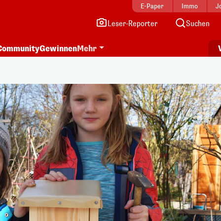
E-Paper
Immo
J
Leser-Reporter
Suchen
Community
Gewinnen
Mehr