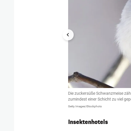
s-Vertilgung sollten wir ihnen in
Die zuckersüße Schwanzmeise zählt 
zumindest einer Schicht zu viel gep
Getty Images/iStockphoto
Insektenhotels