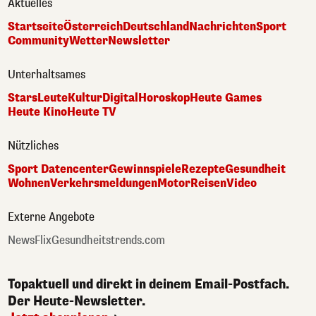
Aktuelles
Startseite
Österreich
Deutschland
Nachrichten
Sport
Community
Wetter
Newsletter
Unterhaltsames
Stars
Leute
Kultur
Digital
Horoskop
Heute Games
Heute Kino
Heute TV
Nützliches
Sport Datencenter
Gewinnspiele
Rezepte
Gesundheit
Wohnen
Verkehrsmeldungen
Motor
Reisen
Video
Externe Angebote
NewsFlix
Gesundheitstrends.com
Topaktuell und direkt in deinem Email-Postfach.
Der Heute-Newsletter.