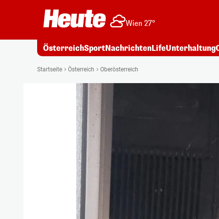
Wien 27°
Österreich
Sport
Nachrichten
Life
Unterhaltung
Startseite
Österreich
Oberösterreich