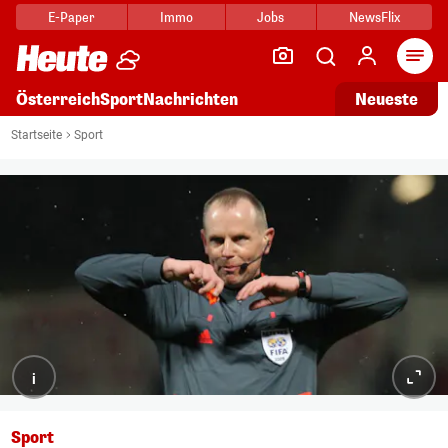
E-Paper
Immo
Jobs
NewsFlix
Arti
Österreich
Sport
Nachrichten
Neueste
Startseite
Sport
i
Sport