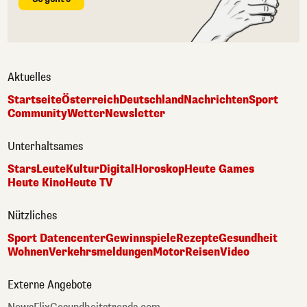
Aktuelles
Startseite
Österreich
Deutschland
Nachrichten
Sport
Community
Wetter
Newsletter
Unterhaltsames
Stars
Leute
Kultur
Digital
Horoskop
Heute Games
Heute Kino
Heute TV
Nützliches
Sport Datencenter
Gewinnspiele
Rezepte
Gesundheit
Wohnen
Verkehrsmeldungen
Motor
Reisen
Video
Externe Angebote