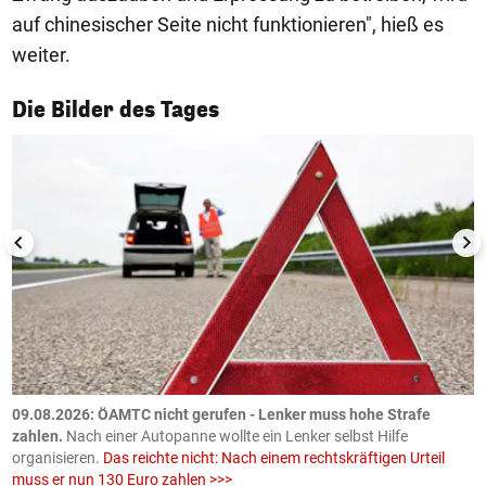
auf chinesischer Seite nicht funktionieren", hieß es
weiter.
1/50
Die Bilder des Tages
09.08.2026: ÖAMTC nicht gerufen - Lenker muss hohe Strafe
0
en
zahlen.
Nach einer Autopanne wollte ein Lenker selbst Hilfe
H
organisieren.
Das reichte nicht: Nach einem rechtskräftigen Urteil
u
muss er nun 130 Euro zahlen >>>
m