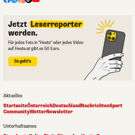
Jetzt
Leserreporter
werden.
Für jedes Foto in "Heute" oder jedes Video
auf Heute.at gibt es 50 Euro.
So geht's
Aktuelles
Startseite
Österreich
Deutschland
Nachrichten
Sport
Community
Wetter
Newsletter
Unterhaltsames