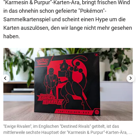
"Karmesin & Purpur"-Karten-Ära, bringt frischen Wind
in das ohnehin schon gefeierte "Pokémon"-
Sammelkartenspiel und scheint einen Hype um die
Karten auszulösen, den wir lange nicht mehr gesehen
haben.
1/10
n-
"Ewige Rivalen", im Englischen "Destined Rivals" getitelt, ist das
.
mittlerweile sechste Hauptset der "Karmesin & Purpur"-Karten-Ära, ...
S