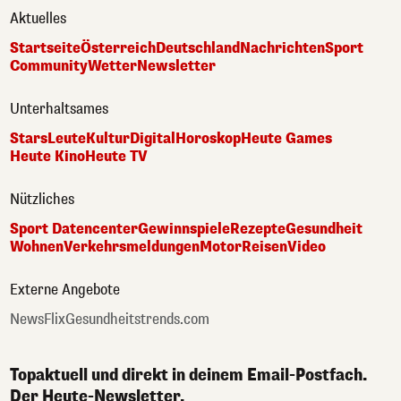
Aktuelles
Startseite
Österreich
Deutschland
Nachrichten
Sport
Community
Wetter
Newsletter
Unterhaltsames
Stars
Leute
Kultur
Digital
Horoskop
Heute Games
Heute Kino
Heute TV
Nützliches
Sport Datencenter
Gewinnspiele
Rezepte
Gesundheit
Wohnen
Verkehrsmeldungen
Motor
Reisen
Video
Externe Angebote
NewsFlix
Gesundheitstrends.com
Topaktuell und direkt in deinem Email-Postfach.
Der Heute-Newsletter.