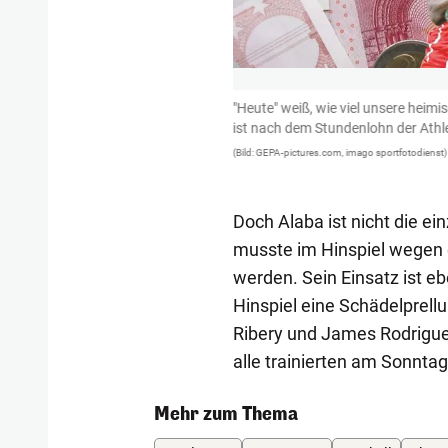
sverdienst: geschätzte 50.000 Euro
"Heute" weiß, wie viel unsere heim
ab. 200 Kilometer lief er in
ist nach dem Stundenlohn der Athle
mal auf 200 Euro.
(Bild: GEPA-pictures.com, imago sportfotodienst)
Doch Alaba ist nicht die e
musste im Hinspiel wegen 
werden. Sein Einsatz ist eb
Hinspiel eine Schädelprel
Ribery und James Rodriguez
alle trainierten am Sonntag 
Mehr zum Thema