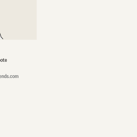
ote
ends.com