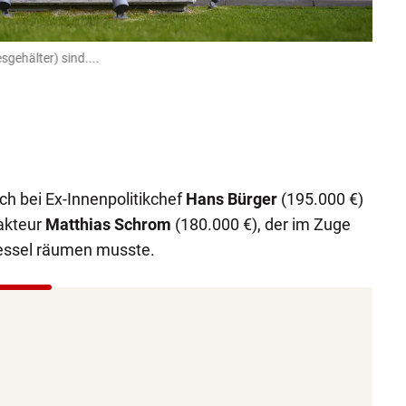
gehälter) sind....
Platz
Roman Za
ch bei Ex-Innenpolitikchef
Hans Bürger
(195.000 €)
akteur
Matthias Schrom
(180.000 €), der im Zuge
Sessel räumen musste.