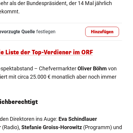
mehr als der Bundespräsident, der 14 Mal jährlich
bekommt.
evorzugte Quelle
festlegen
Hinzufügen
ie Liste der Top-Verdiener im ORF
 Respektabstand – Chefvermarkter
Oliver Böhm
von
siert mit circa 25.000 € monatlich aber noch immer
ichberechtigt
 den Direktoren ins Auge:
Eva Schindlauer
r
(Radio),
Stefanie Groiss-Horowitz
(Programm) und