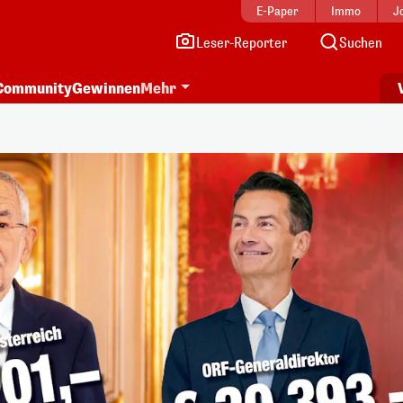
E-Paper
Immo
J
Leser-Reporter
Suchen
Community
Gewinnen
Mehr