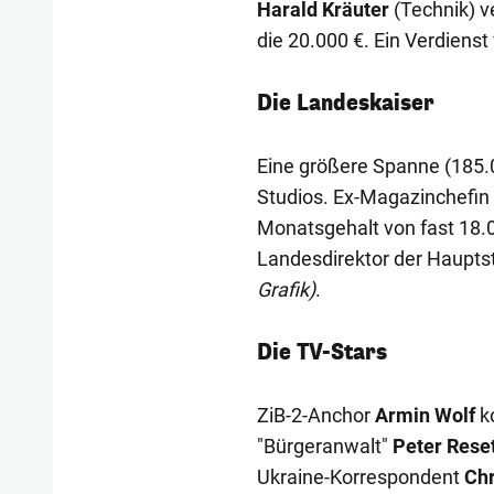
Harald Kräuter
(Technik) v
die 20.000 €. Ein Verdiens
Die Landeskaiser
Eine größere Spanne (185.0
Studios. Ex-Magazinchefin
Monatsgehalt von fast 18.0
Landesdirektor der Haupt
Grafik)
.
Die TV-Stars
ZiB-2-Anchor
Armin Wolf
ko
"Bürgeranwalt"
Peter Reset
Ukraine-Korrespondent
Chr