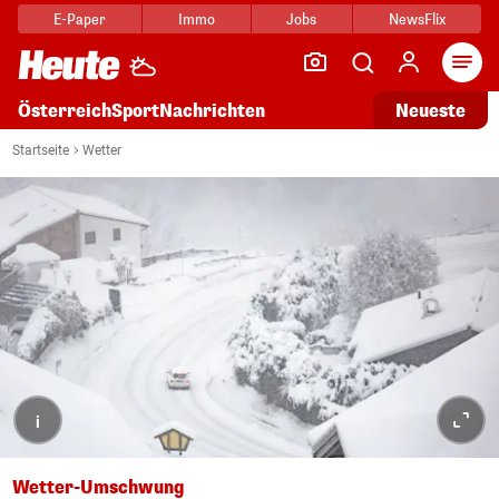
E-Paper
Immo
Jobs
NewsFlix
Arti
Österreich
Sport
Nachrichten
Neueste
Startseite
Wetter
i
Wetter-Umschwung