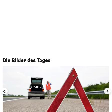
1/50
Die Bilder des Tages