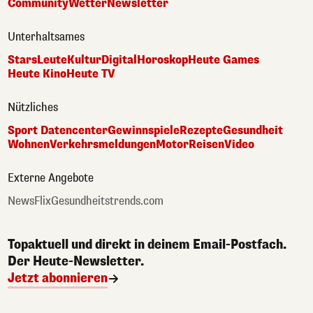
Community
Wetter
Newsletter
Unterhaltsames
Stars
Leute
Kultur
Digital
Horoskop
Heute Games
Heute Kino
Heute TV
Nützliches
Sport Datencenter
Gewinnspiele
Rezepte
Gesundheit
Wohnen
Verkehrsmeldungen
Motor
Reisen
Video
Externe Angebote
NewsFlix
Gesundheitstrends.com
Topaktuell und direkt in deinem Email-Postfach.
Der Heute-Newsletter.
Jetzt abonnieren