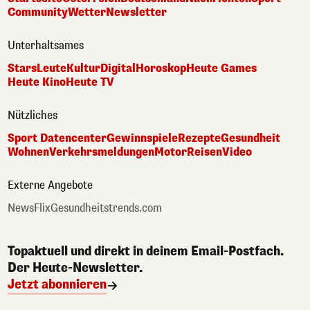
Community
Wetter
Newsletter
Unterhaltsames
Stars
Leute
Kultur
Digital
Horoskop
Heute Games
Heute Kino
Heute TV
Nützliches
Sport Datencenter
Gewinnspiele
Rezepte
Gesundheit
Wohnen
Verkehrsmeldungen
Motor
Reisen
Video
Externe Angebote
NewsFlix
Gesundheitstrends.com
Topaktuell und direkt in deinem Email-Postfach.
Der Heute-Newsletter.
Jetzt abonnieren