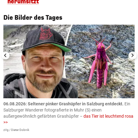
herumsitzt
1/50
Die Bilder des Tages
06.08.2026: Seltener pinker Grashüpfer in Salzburg entdeckt.
Ein
0
Salzburger Wanderer fotografierte in Muhr (S) einen
S
außergewöhnlich gefärbten Grashüpfer –
das Tier ist leuchtend rosa
U
>>
AP
zVg / Dieter Dobnik