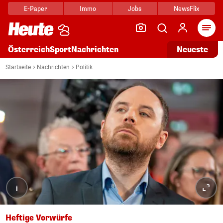
E-Paper
Immo
Jobs
NewsFlix
Arti
Österreich
Sport
Nachrichten
Neueste
Startseite
Nachrichten
Politik
i
Heftige Vorwürfe