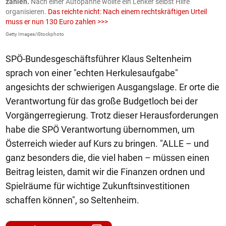
en
zahlen.
Nach einer Autopanne wollte ein Lenker selbst Hilfe
H
organisieren.
Das reichte nicht: Nach einem rechtskräftigen Urteil
u
muss er nun 130 Euro zahlen >>>
m
Getty Images/iStockphoto
Fa
SPÖ-Bundesgeschäftsführer Klaus Seltenheim
sprach von einer "echten Herkulesaufgabe"
angesichts der schwierigen Ausgangslage. Er orte die
Verantwortung für das große Budgetloch bei der
Vorgängerregierung. Trotz dieser Herausforderungen
habe die SPÖ Verantwortung übernommen, um
Österreich wieder auf Kurs zu bringen. "ALLE – und
ganz besonders die, die viel haben – müssen einen
Beitrag leisten, damit wir die Finanzen ordnen und
Spielräume für wichtige Zukunftsinvestitionen
schaffen können", so Seltenheim.