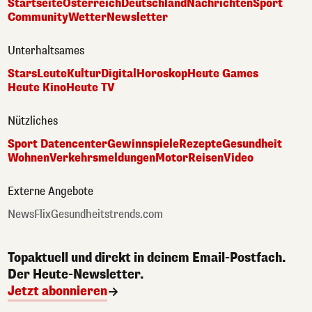
Startseite
Österreich
Deutschland
Nachrichten
Sport
Community
Wetter
Newsletter
Unterhaltsames
Stars
Leute
Kultur
Digital
Horoskop
Heute Games
Heute Kino
Heute TV
Nützliches
Sport Datencenter
Gewinnspiele
Rezepte
Gesundheit
Wohnen
Verkehrsmeldungen
Motor
Reisen
Video
Externe Angebote
NewsFlix
Gesundheitstrends.com
Topaktuell und direkt in deinem Email-Postfach.
Der Heute-Newsletter.
Jetzt abonnieren