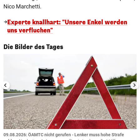
Nico Marchetti.
Experte knallhart: "Unsere Enkel werden
uns verfluchen"
1/50
Die Bilder des Tages
09.08.2026: ÖAMTC nicht gerufen - Lenker muss hohe Strafe
0