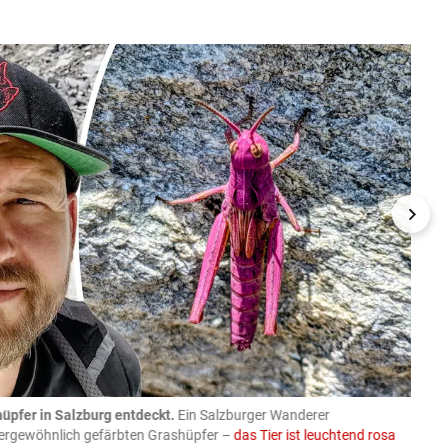
üpfer in Salzburg entdeckt.
Ein Salzburger Wanderer
05.08
ußergewöhnlich gefärbten Grashüpfer –
das Tier ist leuchtend rosa
schlie