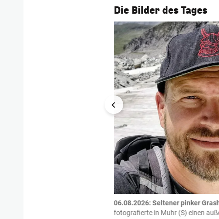
1/54
Die Bilder des Tages
tzte.
Zu einem tragischen
06.08.2026: Seltener pinker Grash
igen gekommen.
Bei einem Frontal-
fotografierte in Muhr (S) einen a