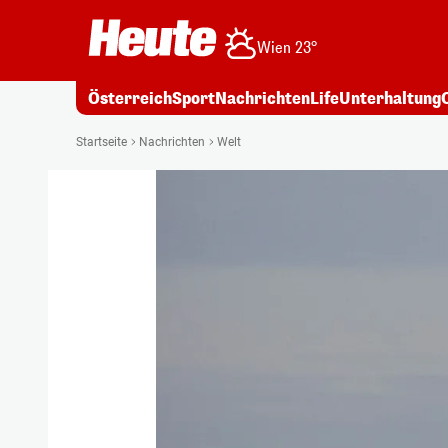
Wien 23°
Österreich
Sport
Nachrichten
Life
Unterhaltung
Startseite
Nachrichten
Welt