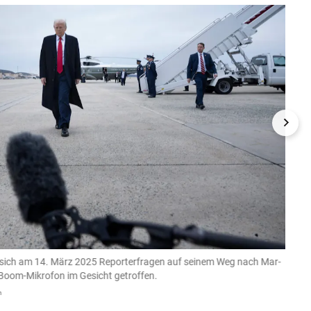
e sich am 14. März 2025 Reporterfragen auf seinem Weg nach Mar-
US-Pr
Boom-Mikrofon im Gesicht getroffen.
a-Lag
m
BRENDAN