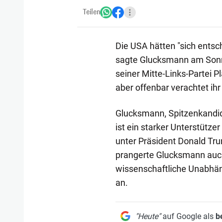
Teilen
Die USA hätten "sich entsc
sagte Glucksmann am Sonnt
seiner Mitte-Links-Partei P
aber offenbar verachtet ihr 
Glucksmann, Spitzenkandid
ist ein starker Unterstütz
unter Präsident Donald Trum
prangerte Glucksmann auch 
wissenschaftliche Unabhän
an.
"Heute"
auf Google als
b