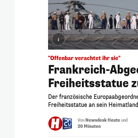
i
"Offenbar verachtet ihr sie"
Frankreich-Abge
Freiheitsstatue 
Der französische Europaabgeordne
Freiheitsstatue an sein Heimatlan
Von
Newsdesk Heute
und
20 Minuten