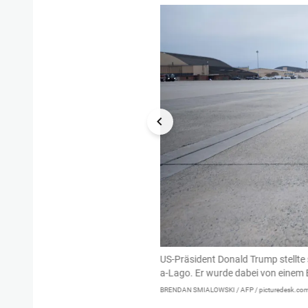
rterfragen auf seinem Weg nach Mar-
US-Präsident Donald Trump stellt
troffen.
a-Lago. Er wurde dabei von einem 
BRENDAN SMIALOWSKI / AFP / picturedesk.co