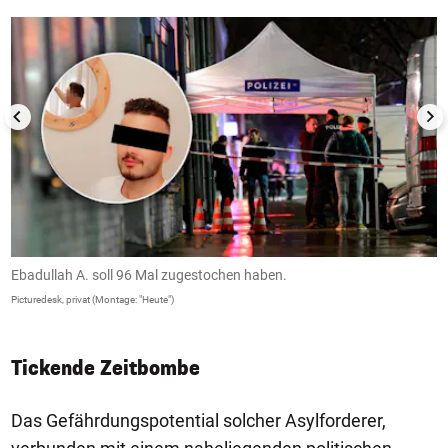
Ebadullah A. soll 96 Mal zugestochen haben.
I
m
Picturedesk, privat (Montage: "Heute")
Le
Tickende Zeitbombe
Das Gefährdungspotential solcher Asylforderer,