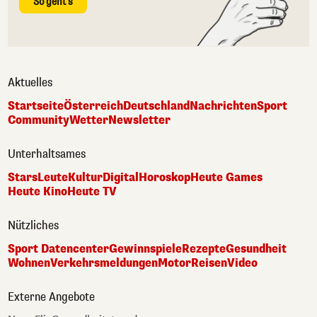
So geht's
Aktuelles
Startseite
Österreich
Deutschland
Nachrichten
Sport
Community
Wetter
Newsletter
Unterhaltsames
Stars
Leute
Kultur
Digital
Horoskop
Heute Games
Heute Kino
Heute TV
Nützliches
Sport Datencenter
Gewinnspiele
Rezepte
Gesundheit
Wohnen
Verkehrsmeldungen
Motor
Reisen
Video
Externe Angebote