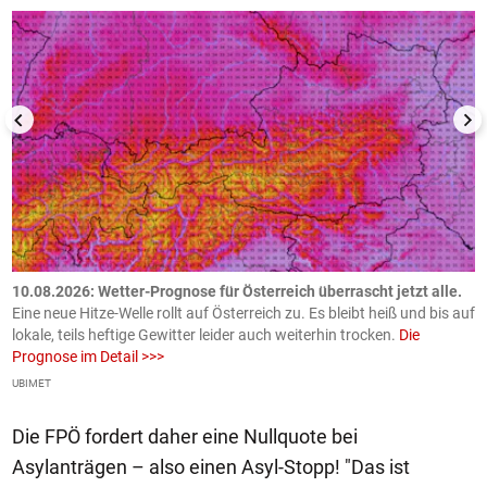
10.08.2026: Wetter-Prognose für Österreich überrascht jetzt alle.
0
e
Eine neue Hitze-Welle rollt auf Österreich zu. Es bleibt heiß und bis auf
z
h
lokale, teils heftige Gewitter leider auch weiterhin trocken.
Die
o
Prognose im Detail >>>
m
UBIMET
Ge
Die FPÖ fordert daher eine Nullquote bei
Asylanträgen – also einen Asyl-Stopp! "Das ist