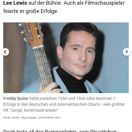
Lee Lewis
auf der Bühne. Auch als Filmschauspieler
feierte er große Erfolge.
1/5
Freddy Quinn
hatte zwischen 1956 und 1966 zehn Nummer-1-
E
Erfolge in den deutschen und österreichischen Charts - sein größter
1
Hit "Junge, komm bald wieder"
d
Horst Janke / akg-images / picturedesk.com
(B
Doch trotz all des Rampenlichts, sein Privatleben