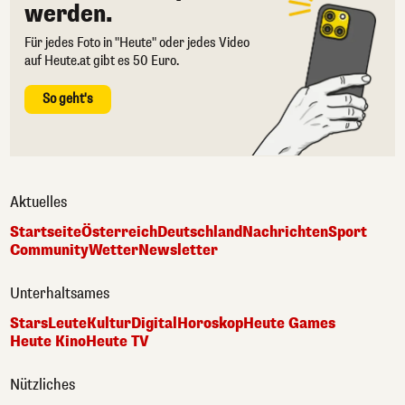
werden.
Für jedes Foto in "Heute" oder jedes Video
auf Heute.at gibt es 50 Euro.
So geht's
Aktuelles
Startseite
Österreich
Deutschland
Nachrichten
Sport
Community
Wetter
Newsletter
Unterhaltsames
Stars
Leute
Kultur
Digital
Horoskop
Heute Games
Heute Kino
Heute TV
Nützliches