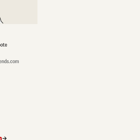
ote
ends.com
n