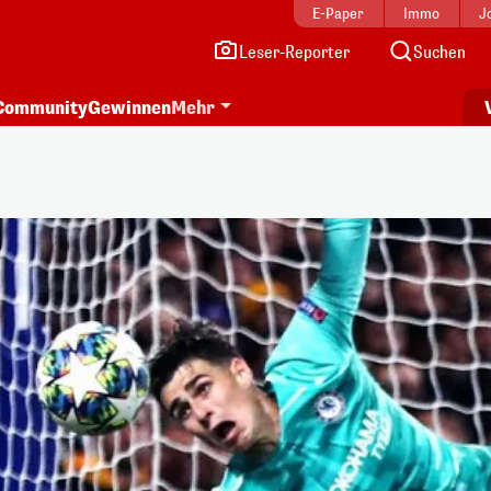
E-Paper
Immo
J
Leser-Reporter
Suchen
Community
Gewinnen
Mehr