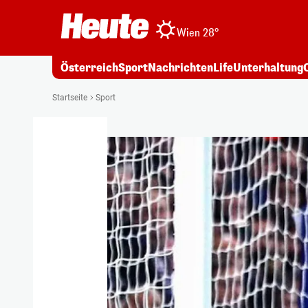
Wien 28°
Österreich
Sport
Nachrichten
Life
Unterhaltung
Startseite
Sport