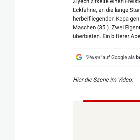
Ziyech zirkelte einen Freis
Eckfahne, an die lange Stang
herbeifliegenden Kepa gena
Maschen (35.). Zwei Eigent
überbieten. Ein bitterer A
"Heute"
auf Google als
b
Hier die Szene im Video: