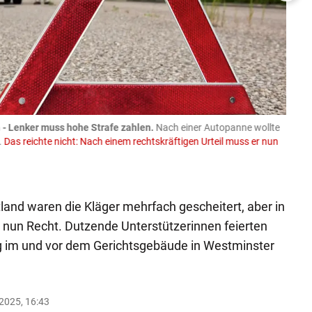
- Lenker muss hohe Strafe zahlen.
Nach einer Autopanne wollte
08.08
.
Das reichte nicht: Nach einem rechtskräftigen Urteil muss er nun
Trakto
Spend
Faceboo
tland waren die Kläger mehrfach gescheitert, aber in
ie nun Recht. Dutzende Unterstützerinnen feierten
g im und vor dem Gerichtsgebäude in Westminster
.2025, 16:43