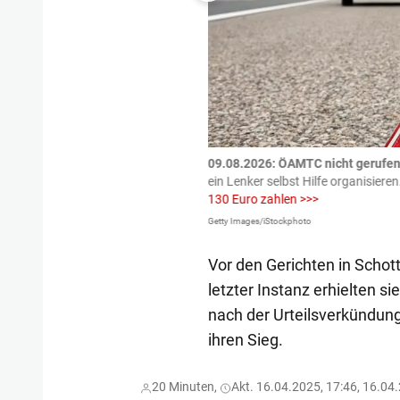
tzte.
Zu einem tragischen
09.08.2026: ÖAMTC nicht gerufen 
igen gekommen.
Bei einem Frontal-
ein Lenker selbst Hilfe organisieren
130 Euro zahlen >>>
Getty Images/iStockphoto
Vor den Gerichten in Schot
letzter Instanz erhielten s
nach der Urteilsverkündun
ihren Sieg.
20 Minuten,
Akt. 16.04.2025, 17:46, 16.04