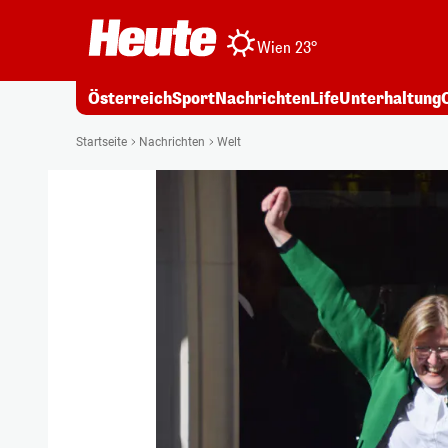
Wien 23°
Österreich
Sport
Nachrichten
Life
Unterhaltung
Startseite
Nachrichten
Welt