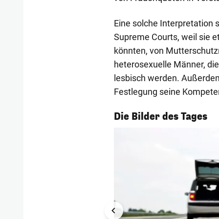
Eine solche Interpretation s
Supreme Courts, weil sie e
könnten, von Mutterschut
heterosexuelle Männer, die
lesbisch werden. Außerdem
Festlegung seine Kompete
1/57
Die Bilder des Tages