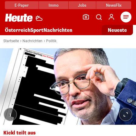
E-Paper
Immo
Jobs
NewsFlix
Arti
Österreich
Sport
Nachrichten
Neueste
Startseite
Nachrichten
Politik
i
Kickl teilt aus