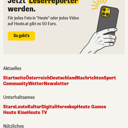
Jetzt
Leserreporter
werden.
Für jedes Foto in "Heute" oder jedes Video
auf Heute.at gibt es 50 Euro.
So geht's
Aktuelles
Startseite
Österreich
Deutschland
Nachrichten
Sport
Community
Wetter
Newsletter
Unterhaltsames
Stars
Leute
Kultur
Digital
Horoskop
Heute Games
Heute Kino
Heute TV
Nützliches