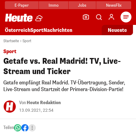
E-Paper
Immo
Jobs
NewsFlix
Arti
Österreich
Sport
Nachrichten
Neueste
Startseite
Sport
Sport
Getafe vs. Real Madrid! TV, Live-
Stream und Ticker
Getafe empfängt Real Madrid. TV-Übertragung, Sender,
Live-Stream und Startzeit der Primera-Division-Partie!
Von
Heute Redaktion
13.09.2021, 22:54
Teilen