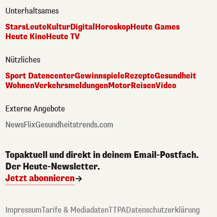
Unterhaltsames
Stars
Leute
Kultur
Digital
Horoskop
Heute Games
Heute Kino
Heute TV
Nützliches
Sport Datencenter
Gewinnspiele
Rezepte
Gesundheit
Wohnen
Verkehrsmeldungen
Motor
Reisen
Video
Externe Angebote
NewsFlix
Gesundheitstrends.com
Topaktuell und direkt in deinem Email-Postfach.
Der Heute-Newsletter.
Jetzt abonnieren
Impressum
Tarife & Mediadaten
TTPA
Datenschutzerklärung