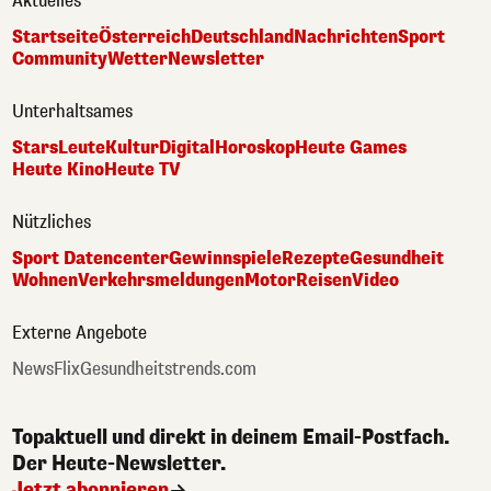
Aktuelles
Startseite
Österreich
Deutschland
Nachrichten
Sport
Community
Wetter
Newsletter
Unterhaltsames
Stars
Leute
Kultur
Digital
Horoskop
Heute Games
Heute Kino
Heute TV
Nützliches
Sport Datencenter
Gewinnspiele
Rezepte
Gesundheit
Wohnen
Verkehrsmeldungen
Motor
Reisen
Video
Externe Angebote
NewsFlix
Gesundheitstrends.com
Topaktuell und direkt in deinem Email-Postfach.
Der Heute-Newsletter.
Jetzt abonnieren