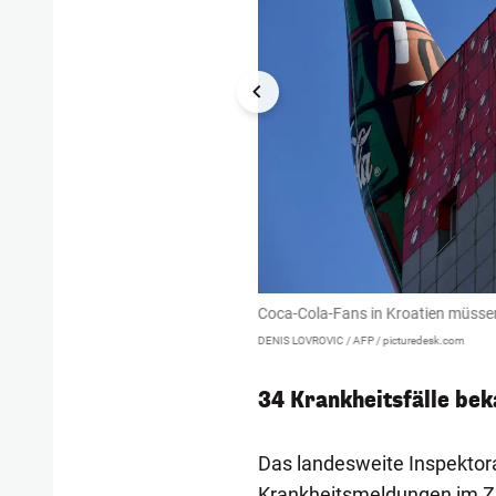
Coca-Cola-Fans in Kroatien müssen j
DENIS LOVROVIC / AFP / picturedesk.com
34 Krankheitsfälle bek
Das landesweite Inspektor
Krankheitsmeldungen im Z