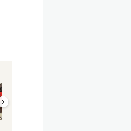
Adios halmigos!
Gesundheit
Cola & Co – das gibt's
Süßstoff in Coca-
bei McDonald's jetzt
"möglicherweise
nicht mehr
krebserregend"
23.10.2023, 15:16
30.06.2023, 07:57