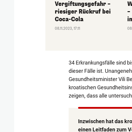
Vergiftungsgefahr –
W
riesiger Rückruf bei
–
Coca-Cola
i
08.11.2023, 17:11
08
34 Erkrankungsfälle sind b
dieser Fälle ist. Unangeneh
Gesundheitsminister Vili B
kroatischen Gesundheitsins
zeigen, dass alle untersuc
Inzwischen hat das kroa
einen Leitfaden zum 