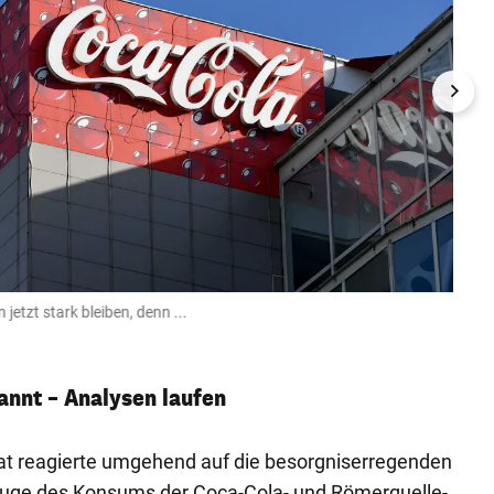
etzt stark bleiben, denn ...
... 1
Darko B
annt – Analysen laufen
at reagierte umgehend auf die besorgniserregenden
uge des Konsums der Coca-Cola- und Römerquelle-