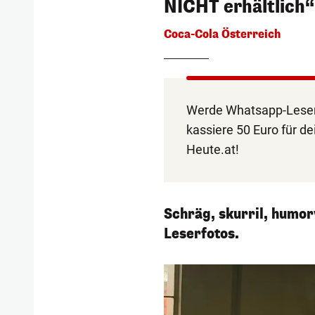
NICHT erhältlich“
Coca-Cola Österreich
Werde Whatsapp-Leser
kassiere 50 Euro für de
Heute.at!
Schräg, skurril, humorv
Leserfotos.
1/230