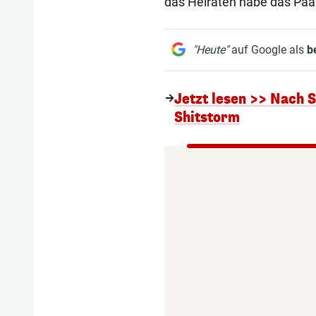
das Heiraten habe das Paar
"Heute"
auf Google als
b
Jetzt lesen >> Nach 
Shitstorm