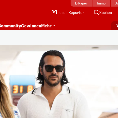
E-Paper
Immo
J
Leser-Reporter
Suchen
Community
Gewinnen
Mehr