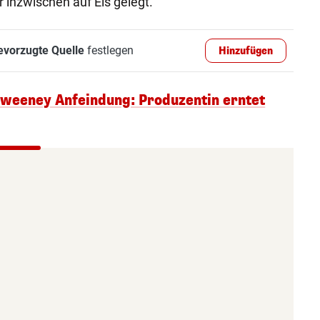
 inzwischen auf Eis gelegt.
evorzugte Quelle
festlegen
Hinzufügen
Sweeney Anfeindung: Produzentin erntet