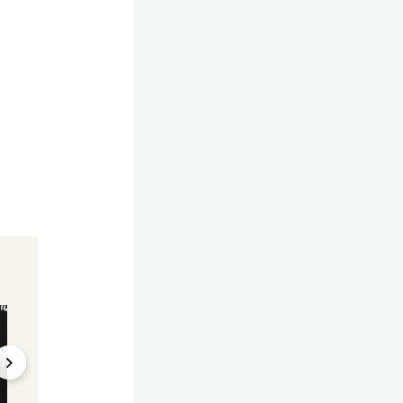
"Nicht hübsch oder
"Der Mann meiner
talentiert"
Träume"
Nach Sweeney
Sweeney spricht 
Anfeindung:
Beziehungs-Gerüc