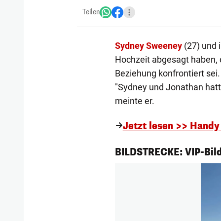
Teilen
Sydney Sweeney
(27) und 
Hochzeit abgesagt haben, d
Beziehung konfrontiert sei.
"Sydney und Jonathan hatte
meinte er.
Jetzt lesen >> Handy
1/144
BILDSTRECKE: VIP-Bild