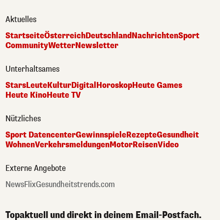
Aktuelles
Startseite
Österreich
Deutschland
Nachrichten
Sport
Community
Wetter
Newsletter
Unterhaltsames
Stars
Leute
Kultur
Digital
Horoskop
Heute Games
Heute Kino
Heute TV
Nützliches
Sport Datencenter
Gewinnspiele
Rezepte
Gesundheit
Wohnen
Verkehrsmeldungen
Motor
Reisen
Video
Externe Angebote
NewsFlix
Gesundheitstrends.com
Topaktuell und direkt in deinem Email-Postfach.