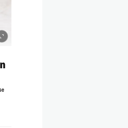
en
se