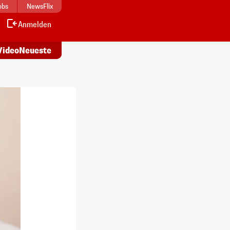
obs
NewsFlix
Anmelden
Alle
s ansehen
Artikel lesen
Video
Neueste