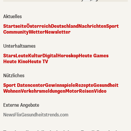
Aktuelles
Startseite
Österreich
Deutschland
Nachrichten
Sport
Community
Wetter
Newsletter
Unterhaltsames
Stars
Leute
Kultur
Digital
Horoskop
Heute Games
Heute Kino
Heute TV
Nützliches
Sport Datencenter
Gewinnspiele
Rezepte
Gesundheit
Wohnen
Verkehrsmeldungen
Motor
Reisen
Video
Externe Angebote
NewsFlix
Gesundheitstrends.com