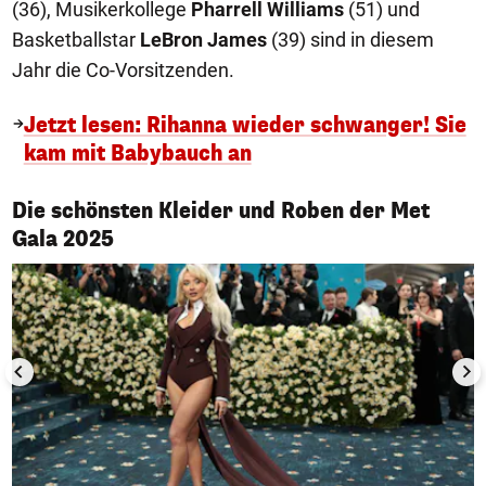
(36), Musikerkollege
Pharrell Williams
(51) und
Basketballstar
LeBron James
(39) sind in diesem
Jahr die Co-Vorsitzenden.
Jetzt lesen: Rihanna wieder schwanger! Sie
kam mit Babybauch an
Die schönsten Kleider und Roben der Met
1/50
Gala 2025