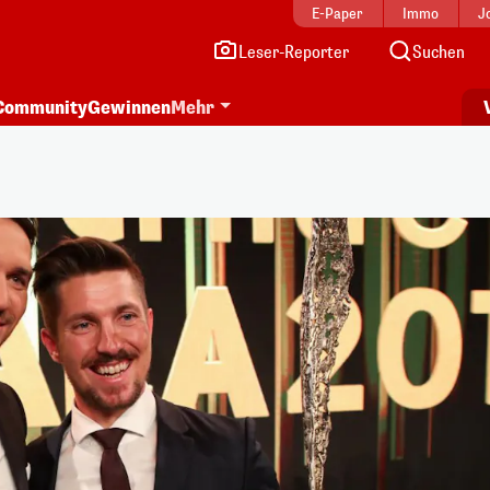
E-Paper
Immo
J
Leser-Reporter
Suchen
Community
Gewinnen
Mehr