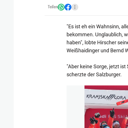
Teilen
"Es ist eh ein Wahnsinn, al
bekommen. Unglaublich, wel
haben", lobte Hirscher sei
Weißhaidinger und Bernd W
"Aber keine Sorge, jetzt ist
scherzte der Salzburger.
1/51