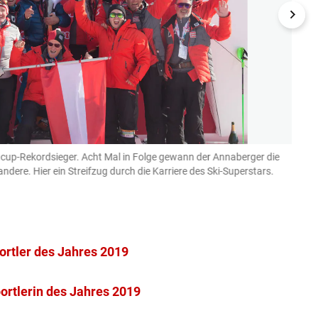
tcup-Rekordsieger. Acht Mal in Folge gewann der Annaberger die
Schon
r andere. Hier ein Streifzug durch die Karriere des Ski-Superstars.
WMs, 
Mit 30
(Bild: G
portler des Jahres 2019
ortlerin des Jahres 2019