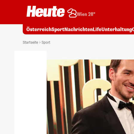
Wien 28°
Österreich
Sport
Nachrichten
Life
Unterhaltung
Startseite
Sport