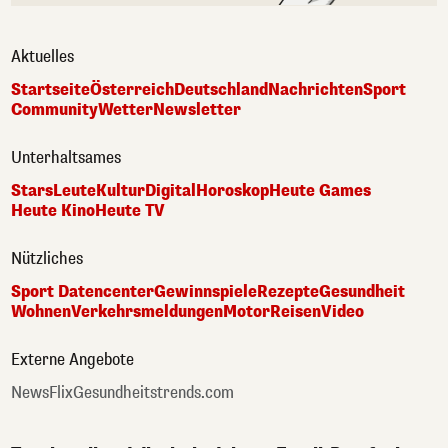
Aktuelles
Startseite
Österreich
Deutschland
Nachrichten
Sport
Community
Wetter
Newsletter
Unterhaltsames
Stars
Leute
Kultur
Digital
Horoskop
Heute Games
Heute Kino
Heute TV
Nützliches
Sport Datencenter
Gewinnspiele
Rezepte
Gesundheit
Wohnen
Verkehrsmeldungen
Motor
Reisen
Video
Externe Angebote
NewsFlix
Gesundheitstrends.com