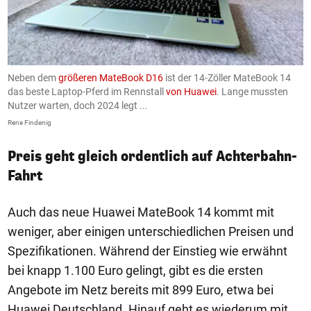
Neben dem
größeren MateBook D16
ist der 14-Zöller MateBook 14
.
das beste Laptop-Pferd im Rennstall
von Huawei
. Lange mussten
b
Nutzer warten, doch 2024 legt ...
u
Rene Findenig
Re
Preis geht gleich ordentlich auf Achterbahn-
Fahrt
Auch das neue Huawei MateBook 14 kommt mit
weniger, aber einigen unterschiedlichen Preisen und
Spezifikationen. Während der Einstieg wie erwähnt
bei knapp 1.100 Euro gelingt, gibt es die ersten
Angebote im Netz bereits mit 899 Euro, etwa bei
Huawei Deutschland. Hinauf geht es wiederum mit