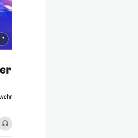
ner
rwehr