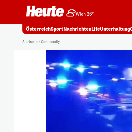
Wien 26°
Österreich
Sport
Nachrichten
Life
Unterhaltung
Startseite
Community