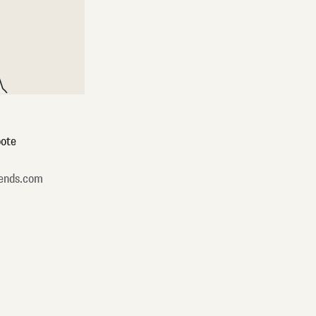
ote
ends.com